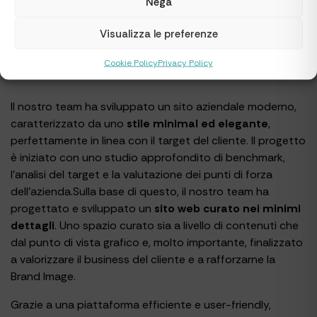
Nega
Visualizza le preferenze
Cookie Policy
Privacy Policy
Il nostro team ha sviluppato un sito aziendale moderno,
caratterizzato da uno
stile minimal ed elegante
,
perfettamente in linea con il target del cliente. Il progetto
è iniziato con uno studio approfondito di benchmark,
l’analisi del target e la valutazione dei punti di forza
dell’azienda.Sulla base di questo, il nostro team ha
progettato e sviluppato un
sito web curato nei minimi
dettagli
. Uno spazio curato sia a livello di contenuti che
dal punto di vista grafico e, molto importante, finalizzato
a valorizzare il business del cliente e a rafforzarne la
Brand Image.
Grazie a una piattaforma efficiente e user-friendly,