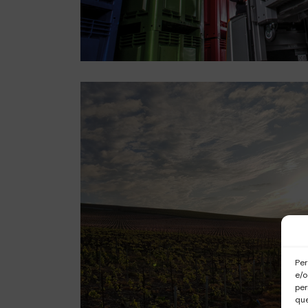
Per
e/o
per
que